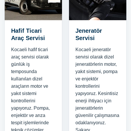
Hafif Ticari
Jeneratör
Araç Servisi
Servisi
Kocaeli hafif ticari
Kocaeli jeneratör
araç servisi olarak
servisi olarak dizel
günlük iş
jeneratörlerin motor,
temposunda
yakıt sistemi, pompa
kullanılan dizel
ve enjektör
araçların motor ve
kontrollerini
yakıt sistemi
yapıyoruz. Kesintisiz
kontrollerini
enerji ihtiyacı için
yapıyoruz. Pompa,
jeneratörlerin
enjektör ve arıza
güvenilir çalışmasına
tespit işlemlerinde
odaklanıyoruz.
teknik çözümler
Sakary...