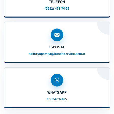
TELEFON
(0532) 473 74 65
E-POSTA
sakaryapompa@boschservice.com.tr
WHATSAPP
05324737465