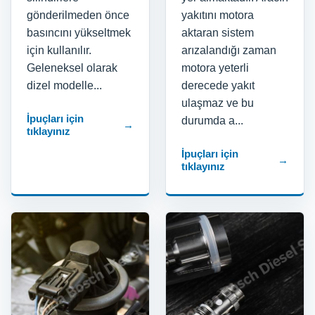
gönderilmeden önce
yakıtını motora
basıncını yükseltmek
aktaran sistem
için kullanılır.
arızalandığı zaman
Geleneksel olarak
motora yeterli
dizel modelle...
derecede yakıt
ulaşmaz ve bu
İpuçları için
durumda a...
→
tıklayınız
İpuçları için
→
tıklayınız