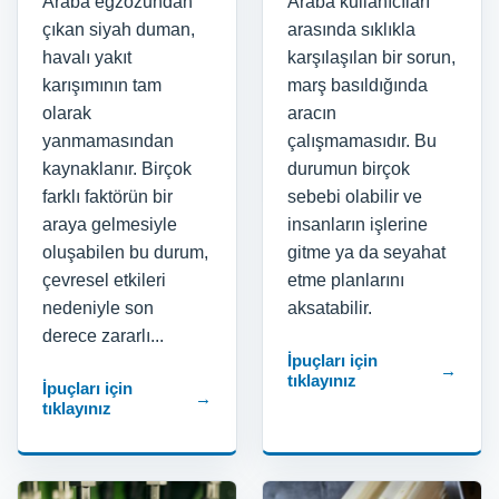
Araba egzozundan
Araba kullanıcıları
çıkan siyah duman,
arasında sıklıkla
havalı yakıt
karşılaşılan bir sorun,
karışımının tam
marş basıldığında
olarak
aracın
yanmamasından
çalışmamasıdır. Bu
kaynaklanır. Birçok
durumun birçok
farklı faktörün bir
sebebi olabilir ve
araya gelmesiyle
insanların işlerine
oluşabilen bu durum,
gitme ya da seyahat
çevresel etkileri
etme planlarını
nedeniyle son
aksatabilir.
derece zararlı...
İpuçları için
→
tıklayınız
İpuçları için
→
tıklayınız