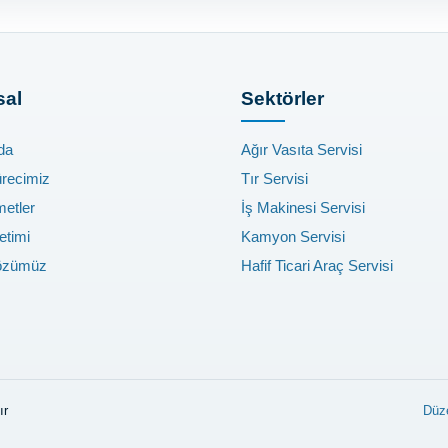
al
Sektörler
da
Ağır Vasıta Servisi
ürecimiz
Tır Servisi
metler
İş Makinesi Servisi
etimi
Kamyon Servisi
özümüz
Hafif Ticari Araç Servisi
ır
Düz