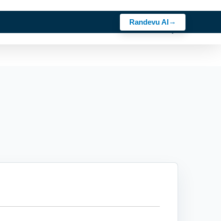
Randevu Al
z
Sektörler
Rehber
Bosch Ürünler
Kariyer
İletişim