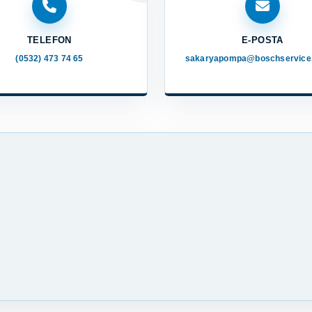
TELEFON
E-POSTA
(0532) 473 74 65
sakaryapompa@boschservice.