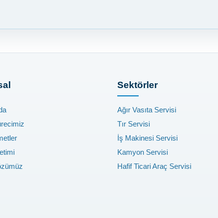
al
Sektörler
da
Ağır Vasıta Servisi
ürecimiz
Tır Servisi
metler
İş Makinesi Servisi
etimi
Kamyon Servisi
özümüz
Hafif Ticari Araç Servisi