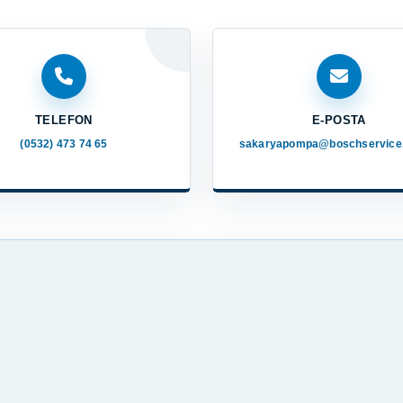
TELEFON
E-POSTA
(0532) 473 74 65
sakaryapompa@boschservice.