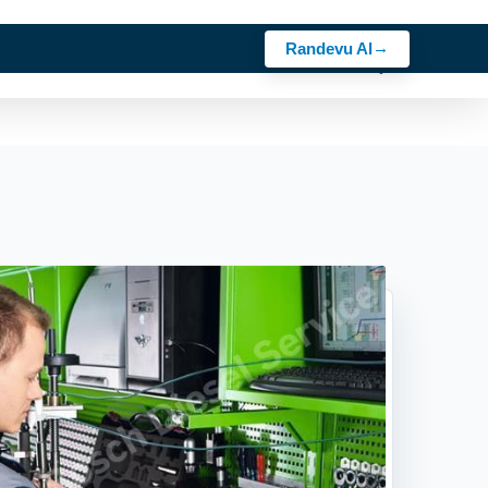
Randevu Al
z
Sektörler
Rehber
Bosch Ürünler
Kariyer
İletişim