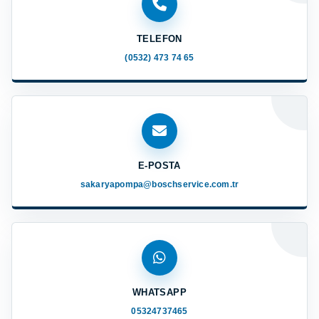
TELEFON
(0532) 473 74 65
E-POSTA
sakaryapompa@boschservice.com.tr
WHATSAPP
05324737465